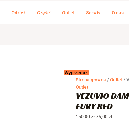
ilość
Pierwotna
Aktualn
VEZUVIO
cena
cena
Odzież
Części
Outlet
Serwis
O nas
Damska
wynosiła:
wynosi:
koszulka
150,00 zł.
75,00 zł
Fury
red
Wyprzedaż!
Strona główna
/
Outlet
/ 
Outlet
VEZUVIO DAM
FURY RED
150,00
zł
75,00
zł