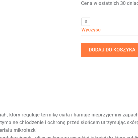
Cena w ostatnich 30 dniac
S
Wyczyść
DODAJ DO KOSZYKA
ał , który reguluje termikę ciała i hamuje nieprzyjemny zapac
optymalne chłodzenie i ochronę przed słońcem utrzymując skór
eriału mikrołezki
wentylacyjnych , plisy wykonane wysokiej jakości drukiem sub