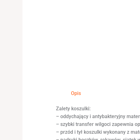
Opis
Zalety koszulki:
– oddychający i antybakteryjny materi
– szybki transfer wilgoci zapewnia 
– przód i tył koszulki wykonany z mat
– nadruki boczków, rękawów, siatek 