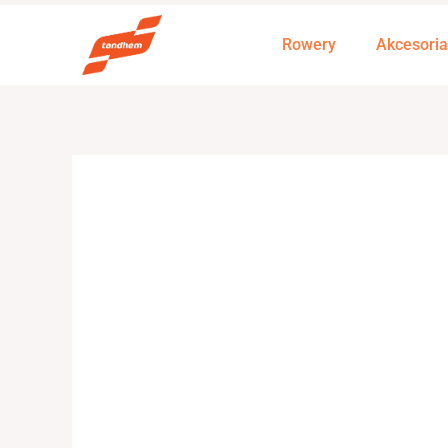
Przejdź
do
Rowery
Akcesoria
treści