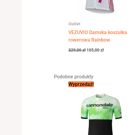
Outlet
VEZUVIO Damska koszulka
rowerowa Rainbow
329,00
zł
105,00
zł
Podobne produkty
Pierwotna
Aktualna
Wyprzedaż!
cena
cena
wynosiła:
wynosi:
310,00 zł.
189,00 zł.