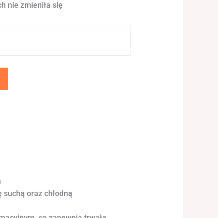
h nie zmieniła się
h
ę suchą oraz chłodną
limacyjnym, co zapewnia trwałą