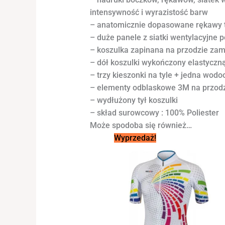
intensywność i wyrazistość barw
– anatomicznie dopasowane rękawy t
– duże panele z siatki wentylacyjne 
– koszulka zapinana na przodzie za
– dół koszulki wykończony elastyczn
– trzy kieszonki na tyle + jedna wo
– elementy odblaskowe 3M na przodzi
– wydłużony tył koszulki
– skład surowcowy : 100% Poliester
Może spodoba się również…
Pierwotna
Aktualna
Wyprzedaż!
cena
cena
wynosiła:
wynosi:
329,00 zł.
105,00 zł.