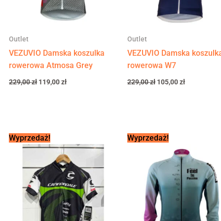
Outlet
Outlet
VEZUVIO Damska koszulka
VEZUVIO Damska koszulk
rowerowa Atmosa Grey
rowerowa W7
229,00
zł
119,00
zł
229,00
zł
105,00
zł
Pierwotna
Aktualna
Pierwotna
Aktualna
Wyprzedaż!
Wyprzedaż!
cena
cena
cena
cena
wynosiła:
wynosi:
wynosiła:
wynosi:
260,00 zł.
150,00 zł.
260,00 zł.
130,00 zł.