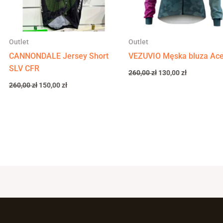
Outlet
Outlet
CANNONDALE Jersey Short
VEZUVIO Męska bluza Ac
SLV CFR
260,00
zł
130,00
zł
260,00
zł
150,00
zł