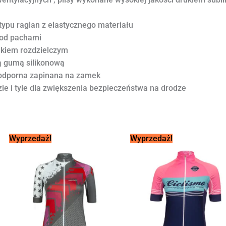
ypu raglan z elastycznego materiału
pod pachami
mkiem rozdzielczym
ą gumą silikonową
doodporna zapinana na zamek
e i tyle dla zwiększenia bezpieczeństwa na drodze
Pierwotna
Aktualna
Pierwotna
Aktualna
Wyprzedaż!
Wyprzedaż!
cena
cena
cena
cena
wynosiła:
wynosi:
wynosiła:
wynosi:
229,00 zł.
119,00 zł.
229,00 zł.
105,00 zł.