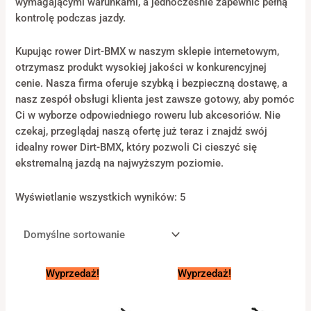
wymagającymi warunkami, a jednocześnie zapewnić pełną
kontrolę podczas jazdy.
Kupując rower Dirt-BMX w naszym sklepie internetowym,
otrzymasz produkt wysokiej jakości w konkurencyjnej
cenie. Nasza firma oferuje szybką i bezpieczną dostawę, a
nasz zespół obsługi klienta jest zawsze gotowy, aby pomóc
Ci w wyborze odpowiedniego roweru lub akcesoriów. Nie
czekaj, przeglądaj naszą ofertę już teraz i znajdź swój
idealny rower Dirt-BMX, który pozwoli Ci cieszyć się
ekstremalną jazdą na najwyższym poziomie.
Wyświetlanie wszystkich wyników: 5
Pierwotna
Aktualna
Pierwotna
Aktualna
Wyprzedaż!
Wyprzedaż!
cena
cena
cena
cena
wynosiła:
wynosi:
wynosiła:
wynosi:
6
4
3
3