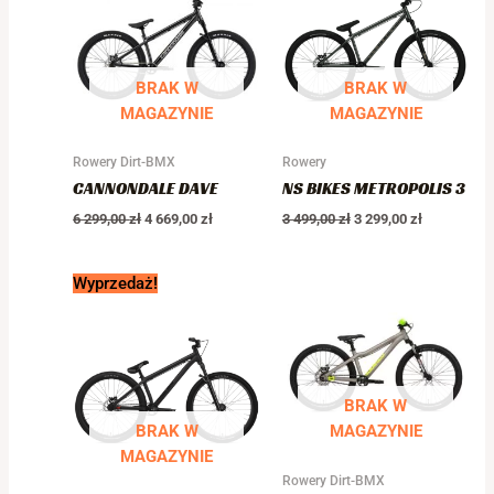
299,00 zł.
669,00 zł.
499,00 zł.
299,00 zł.
BRAK W
BRAK W
MAGAZYNIE
MAGAZYNIE
Rowery Dirt-BMX
Rowery
CANNONDALE DAVE
NS BIKES METROPOLIS 3
6 299,00
zł
4 669,00
zł
3 499,00
zł
3 299,00
zł
Pierwotna
Aktualna
Wyprzedaż!
cena
cena
wynosiła:
wynosi:
5
4
299,00 zł.
499,00 zł.
BRAK W
BRAK W
MAGAZYNIE
MAGAZYNIE
Rowery Dirt-BMX