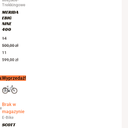
Miejskie-
Trekkingowe
MERIDA
EBIG
NINE
400
14
500,00
zł
11
599,00
zł
Pierwotna
Aktualna
aż!
Wyprzedaż!
cena
cena
wynosiła:
wynosi:
14
12
899,00 zł.
799,00 zł.
Brak w
ne
magazynie
E-Bike
SCOTT