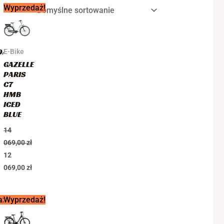
Pierwotna
Aktualna
Wyprzedaż!
cena
cena
wynosiła:
wynosi:
14
12
069,00 zł.
069,00 zł.
DALE
E-Bike
GAZELLE
PARIS
C7
HMB
ICED
BLUE
14
069,00
zł
12
069,00
zł
Pierwotna
Aktualna
aż!
Wyprzedaż!
cena
cena
wynosiła:
wynosi: