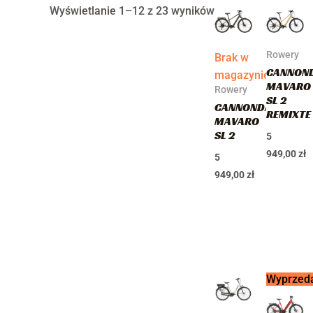
Wyświetlanie 1–12 z 23 wyników
Rowery
Brak w
CANNON
magazynie
MAVARO
Rowery
SL 2
CANNONDALE
REMIXTE
MAVARO
SL 2
5
949,00
zł
5
949,00
zł
Pierwotna
Aktualna
Wyprzed
cena
cena
wynosiła:
wynosi: