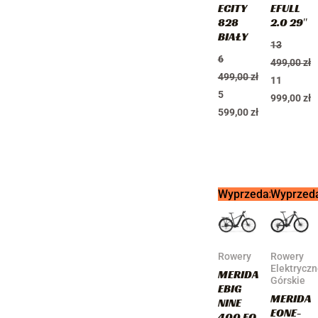
ECITY
EFULL
828
2.0 29″
BIAŁY
13
6
499,00
zł
499,00
zł
11
5
999,00
zł
599,00
zł
Pierwotna
Aktualna
Pierwotna
Aktualna
Wyprzedaż!
Wyprzed
cena
cena
cena
cena
wynosiła:
wynosi:
wynosiła:
wynosi:
15
11
17
15
500,00 zł.
999,00 zł.
000,00 zł.
499,00 zł.
Rowery
Rowery
Elektrycz
MERIDA
Górskie
EBIG
MERIDA
NINE
EONE-
400 EQ