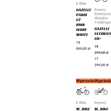
18
17
E-Bike
299,00 zł.
299,00 zł.
GAZELLE
Rowery
Elektrycz
PARIS
Miejskie-
C7
Trekking
HMB
GAZELLE
IVORY
ULTIMAT
WHITE
C8+
14
18
069,00
zł
299,00
zł
17
299,00
zł
Pierwotna
Aktualna
Pierwotna
Aktualna
Wyprzedaż!
Wyprzed
cena
cena
cena
cena
wynosiła:
wynosi:
wynosiła:
wynosi:
6
5
13
11
499,00 zł.
599,00 zł.
499,00 zł.
999,00 zł.
E-Bike
Rowery
M_BIKE
M_BIKE