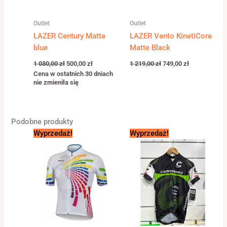
Outlet
Outlet
LAZER Century Matte
LAZER Vento KinetiCore
blue
Matte Black
1 030,00
zł
500,00
zł
1 219,00
zł
749,00
zł
Cena w ostatnich 30 dniach
nie zmieniła się
Podobne produkty
Pierwotna
Aktualna
Pierwotna
Aktualna
Wyprzedaż!
Wyprzedaż!
cena
cena
cena
cena
wynosiła:
wynosi:
wynosiła:
wynosi:
329,00 zł.
105,00 zł.
260,00 zł.
150,00 zł.