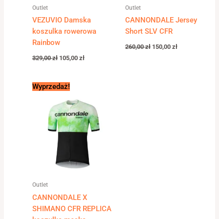
Outlet
Outlet
VEZUVIO Damska
CANNONDALE Jersey
koszulka rowerowa
Short SLV CFR
Rainbow
260,00
zł
150,00
zł
329,00
zł
105,00
zł
Pierwotna
Aktualna
Wyprzedaż!
cena
cena
wynosiła:
wynosi:
310,00 zł.
189,00 zł.
Outlet
CANNONDALE X
SHIMANO CFR REPLICA