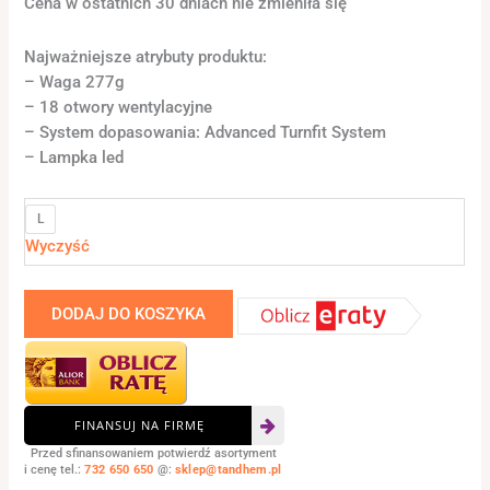
Cena w ostatnich 30 dniach nie zmieniła się
Najważniejsze atrybuty produktu:
– Waga 277g
– 18 otwory wentylacyjne
– System dopasowania: Advanced Turnfit System
– Lampka led
L
Wyczyść
DODAJ DO KOSZYKA
FINANSUJ NA FIRMĘ
Przed sfinansowaniem potwierdź asortyment
i cenę tel.:
732 650 650
@:
sklep@tandhem.pl