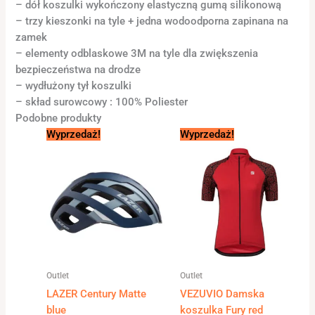
– dół koszulki wykończony elastyczną gumą silikonową
– trzy kieszonki na tyle + jedna wodoodporna zapinana na
zamek
– elementy odblaskowe 3M na tyle dla zwiększenia
bezpieczeństwa na drodze
– wydłużony tył koszulki
– skład surowcowy : 100% Poliester
Podobne produkty
Pierwotna
Aktualna
Pierwotna
Aktualna
Wyprzedaż!
Wyprzedaż!
cena
cena
cena
cena
wynosiła:
wynosi:
wynosiła:
wynosi:
1
500,00 zł.
150,00 zł.
75,00 zł.
030,00 zł.
Outlet
Outlet
LAZER Century Matte
VEZUVIO Damska
blue
koszulka Fury red