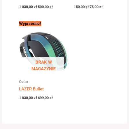
1 030,00
zł
500,00
zł
150,00
zł
75,00
zł
Pierwotna
Aktualna
Wyprzedaż!
cena
cena
wynosiła:
wynosi:
1
699,00 zł.
030,00 zł.
BRAK W
MAGAZYNIE
Outlet
LAZER Bullet
1 030,00
zł
699,00
zł