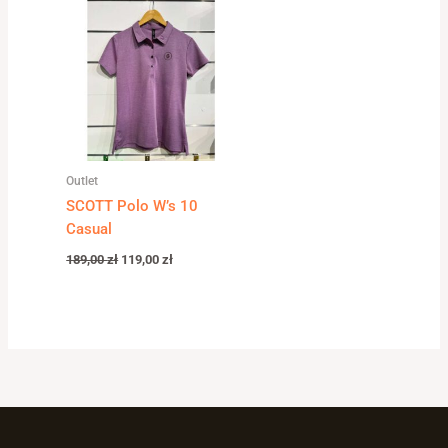
wynosiła:
wynosi:
189,00 zł.
119,00 zł.
Outlet
SCOTT Polo W’s 10
Casual
189,00
zł
119,00
zł