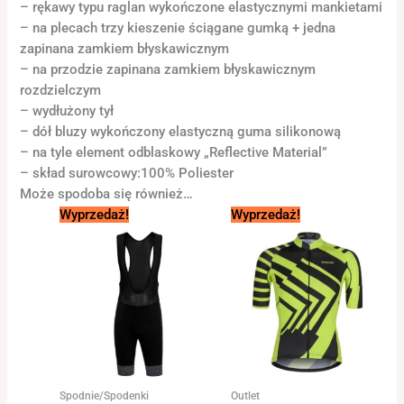
– rękawy typu raglan wykończone elastycznymi mankietami
– na plecach trzy kieszenie ściągane gumką + jedna
zapinana zamkiem błyskawicznym
– na przodzie zapinana zamkiem błyskawicznym
rozdzielczym
– wydłużony tył
– dół bluzy wykończony elastyczną guma silikonową
– na tyle element odblaskowy „Reflective Material”
– skład surowcowy:100% Poliester
Może spodoba się również…
Pierwotna
Aktualna
Pierwotna
Aktualna
Wyprzedaż!
Wyprzedaż!
cena
cena
cena
cena
wynosiła:
wynosi:
wynosiła:
wynosi:
324,00 zł.
240,00 zł.
329,00 zł.
105,00 zł.
Spodnie/Spodenki
Outlet