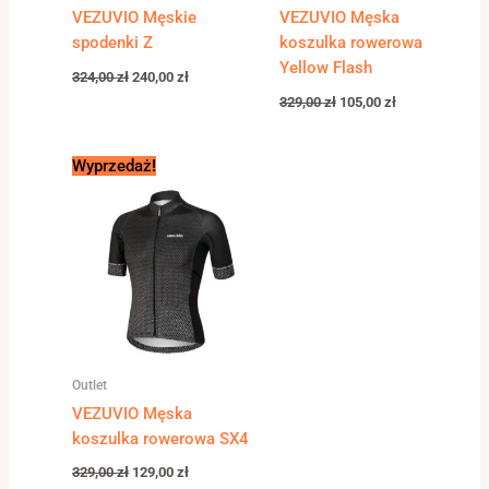
VEZUVIO Męskie
VEZUVIO Męska
spodenki Z
koszulka rowerowa
Yellow Flash
324,00
zł
240,00
zł
329,00
zł
105,00
zł
Pierwotna
Aktualna
Wyprzedaż!
cena
cena
wynosiła:
wynosi:
329,00 zł.
129,00 zł.
Outlet
VEZUVIO Męska
koszulka rowerowa SX4
329,00
zł
129,00
zł