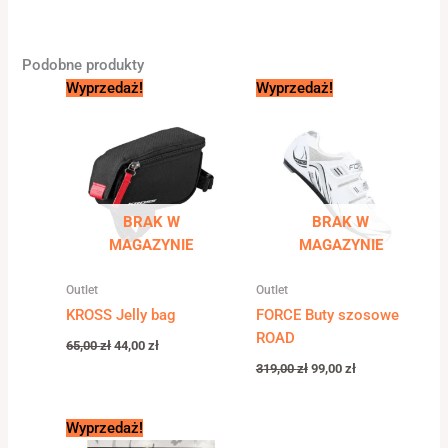
Podobne produkty
Pierwotna
Aktualna
Pierwotna
Aktualna
Wyprzedaż!
Wyprzedaż!
cena
cena
cena
cena
wynosiła:
wynosi:
wynosiła:
wynosi:
65,00 zł.
44,00 zł.
319,00 zł.
99,00 zł.
BRAK W
BRAK W
MAGAZYNIE
MAGAZYNIE
Outlet
Outlet
KROSS Jelly bag
FORCE Buty szosowe
ROAD
65,00
zł
44,00
zł
319,00
zł
99,00
zł
Pierwotna
Aktualna
Wyprzedaż!
cena
cena