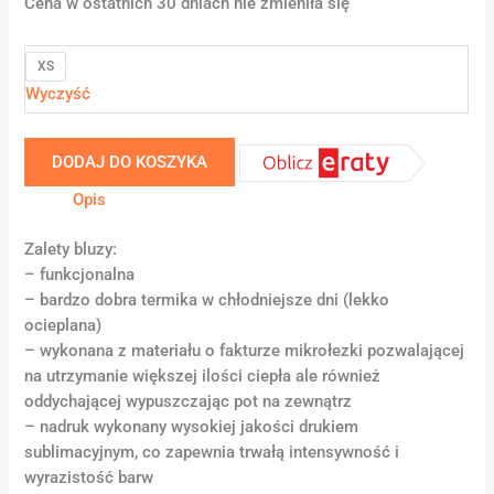
Cena w ostatnich 30 dniach nie zmieniła się
XS
Wyczyść
DODAJ DO KOSZYKA
Opis
Zalety bluzy:
– funkcjonalna
– bardzo dobra termika w chłodniejsze dni (lekko
ocieplana)
– wykonana z materiału o fakturze mikrołezki pozwalającej
na utrzymanie większej ilości ciepła ale również
oddychającej wypuszczając pot na zewnątrz
– nadruk wykonany wysokiej jakości drukiem
sublimacyjnym, co zapewnia trwałą intensywność i
wyrazistość barw