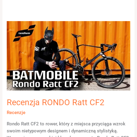
Recenzja
RONDO
Ratt
CF2
Recenzja RONDO Ratt CF2
Recenzje
Rondo Ratt CF2 to rower, który z miejsca przyciąga wzrok
swoim nietypowym designem i dynamiczną stylistyką.