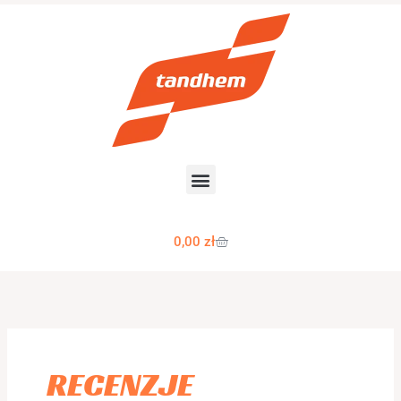
Przejdź
do
treści
Wózek
0,00
zł
RECENZJE