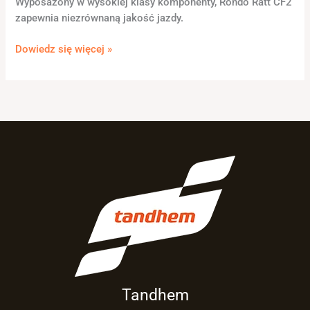
Wyposażony w wysokiej klasy komponenty, Rondo Ratt CF2
zapewnia niezrównaną jakość jazdy.
Dowiedz się więcej »
Tandhem