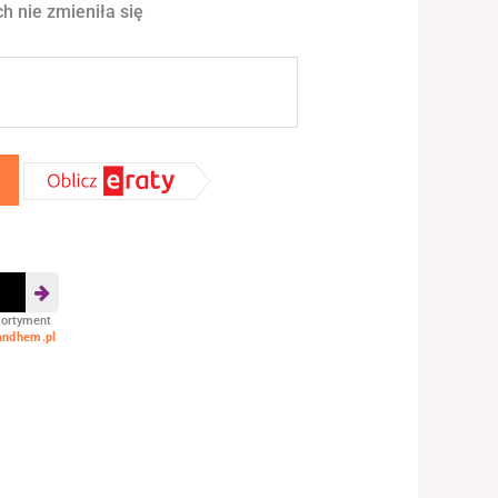
h nie zmieniła się
sortyment
andhem.pl