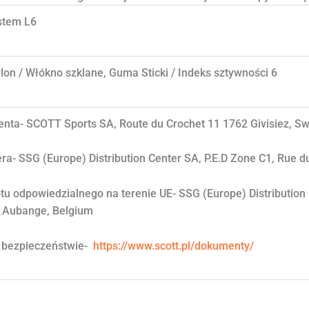
stem L6
on / Włókno szklane, Guma Sticki / Indeks sztywności 6
nta- SCOTT Sports SA, Route du Crochet 11 1762 Givisiez, Sw
ra- SSG (Europe) Distribution Center SA, P.E.D Zone C1, Rue d
u odpowiedzialnego na terenie UE- SSG (Europe) Distribution 
0 Aubange, Belgium
o bezpieczeństwie-
https://www.scott.pl/dokumenty/