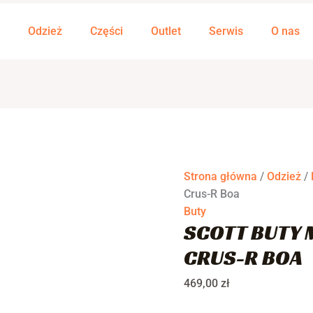
ilość
SCOTT
Odzież
Części
Outlet
Serwis
O nas
Buty
męskie
Sport
Crus-
R
Boa
Strona główna
/
Odzież
/
Crus-R Boa
Buty
SCOTT BUTY 
CRUS-R BOA
469,00
zł