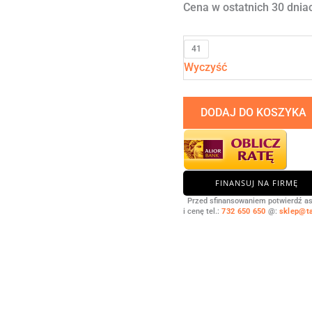
Cena w ostatnich 30 dniac
41
Wyczyść
DODAJ DO KOSZYKA
FINANSUJ NA FIRMĘ
Przed sfinansowaniem potwierdź a
i cenę tel.:
732 650 650
@:
sklep@t