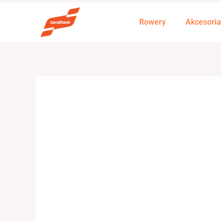
Przejdź
do
Rowery
Akcesoria
treści