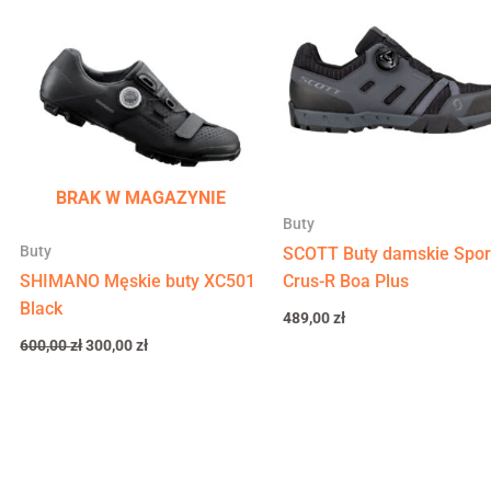
wynosiła:
wynosi:
600,00 zł.
300,00 zł.
BRAK W MAGAZYNIE
Buty
Buty
SCOTT Buty damskie Spor
SHIMANO Męskie buty XC501
Crus-R Boa Plus
Black
489,00
zł
600,00
zł
300,00
zł