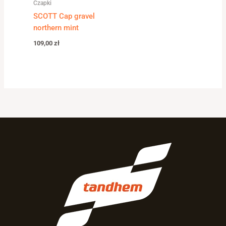
Czapki
SCOTT Cap gravel
northern mint
109,00
zł