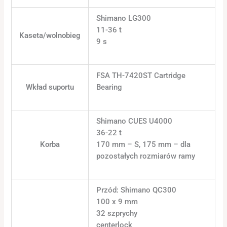
Shimano LG300
11-36 t
Kaseta/wolnobieg
9 s
FSA TH-7420ST Cartridge
Wkład suportu
Bearing
Shimano CUES U4000
36-22 t
Korba
170 mm – S, 175 mm – dla
pozostałych rozmiarów ramy
Przód: Shimano QC300
100 x 9 mm
32 szprychy
centerlock