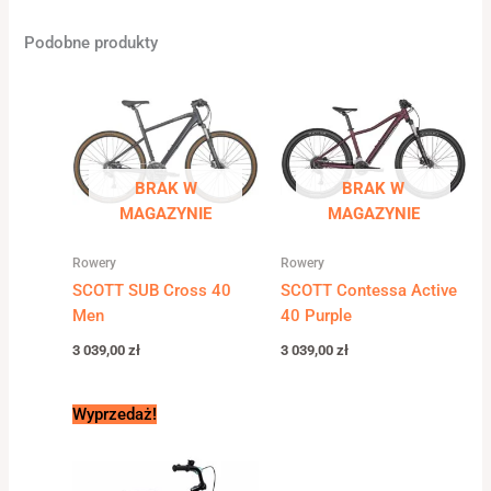
Podobne produkty
BRAK W
BRAK W
MAGAZYNIE
MAGAZYNIE
Rowery
Rowery
SCOTT SUB Cross 40
SCOTT Contessa Active
Men
40 Purple
3 039,00
zł
3 039,00
zł
Pierwotna
Aktualna
Wyprzedaż!
cena
cena
wynosiła:
wynosi:
1
1
299,00 zł.
199,00 zł.