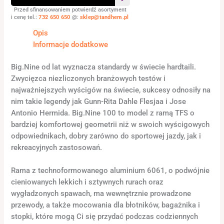
Przed sfinansowaniem potwierdź asortyment
i cenę tel.:
732 650 650
@:
sklep@tandhem.pl
Opis
Informacje dodatkowe
Big.Nine od lat wyznacza standardy w świecie hardtaili.
Zwycięzca niezliczonych branżowych testów i
najważniejszych wyścigów na świecie, sukcesy odnosiły na
nim takie legendy jak Gunn-Rita Dahle Flesjaa i Jose
Antonio Hermida. Big.Nine 100 to model z ramą TFS o
bardziej komfortowej geometrii niż w swoich wyścigowych
odpowiednikach, dobry zarówno do sportowej jazdy, jak i
rekreacyjnych zastosowań.
Rama z technoformowanego aluminium 6061, o podwójnie
cieniowanych lekkich i sztywnych rurach oraz
wygładzonych spawach, ma wewnętrznie prowadzone
przewody, a także mocowania dla błotników, bagażnika i
stopki, które mogą Ci się przydać podczas codziennych