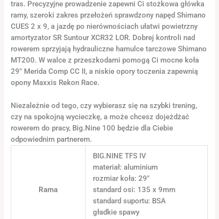
tras. Precyzyjne prowadzenie zapewni Ci stożkowa główka
ramy, szeroki zakres przełożeń sprawdzony napęd Shimano
CUES 2 x 9, a jazdę po nierównościach ułatwi powietrzny
amortyzator SR Suntour XCR32 LOR. Dobrej kontroli nad
rowerem sprzyjają hydrauliczne hamulce tarczowe Shimano
MT200. W walce z przeszkodami pomogą Ci mocne koła
29″ Merida Comp CC II, a niskie opory toczenia zapewnią
opony Maxxis Rekon Race.
Niezależnie od tego, czy wybierasz się na szybki trening,
czy na spokojną wycieczkę, a może chcesz dojeżdżać
rowerem do pracy, Big.Nine 100 będzie dla Ciebie
odpowiednim partnerem.
BIG.NINE TFS IV
materiał: aluminium
rozmiar koła: 29"
Rama
standard osi: 135 x 9mm
standard suportu: BSA
gładkie spawy