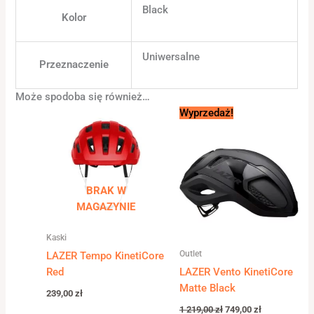
Black
Kolor
Uniwersalne
Przeznaczenie
Może spodoba się również…
Pierwotna
Aktualna
Wyprzedaż!
cena
cena
wynosiła:
wynosi:
1
749,00 zł.
219,00 zł.
BRAK W
MAGAZYNIE
Kaski
Outlet
LAZER Tempo KinetiCore
Red
LAZER Vento KinetiCore
Matte Black
239,00
zł
1 219,00
zł
749,00
zł