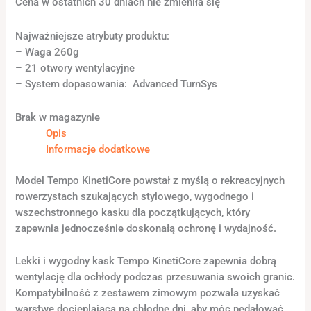
Cena w ostatnich 30 dniach nie zmieniła się
Najważniejsze atrybuty produktu:
– Waga 260g
– 21 otwory wentylacyjne
– System dopasowania: Advanced TurnSys
Brak w magazynie
Opis
Informacje dodatkowe
Model Tempo KinetiCore powstał z myślą o rekreacyjnych
rowerzystach szukających stylowego, wygodnego i
wszechstronnego kasku dla początkujących, który
zapewnia jednocześnie doskonałą ochronę i wydajność.
Lekki i wygodny kask Tempo KinetiCore zapewnia dobrą
wentylację dla ochłody podczas przesuwania swoich granic.
Kompatybilność z zestawem zimowym pozwala uzyskać
warstwę docieplającą na chłodne dni, aby móc pedałować