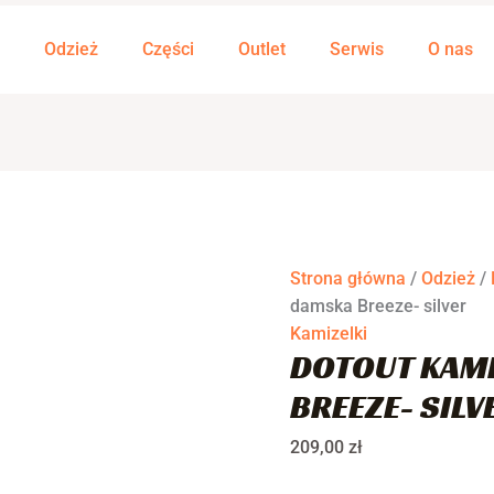
ilość
DOTOUT
Odzież
Części
Outlet
Serwis
O nas
Kamizelka
damska
Breeze-
silver
Strona główna
/
Odzież
/
damska Breeze- silver
Kamizelki
DOTOUT KAM
BREEZE- SILV
209,00
zł