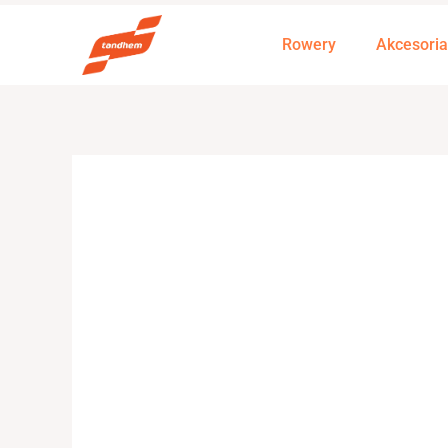
Przejdź
do
Rowery
Akcesoria
treści