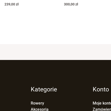
239,00
zł
300,00
zł
Kategorie
Konto
Rowery
Moje kont
Akcesoria
Zamówien