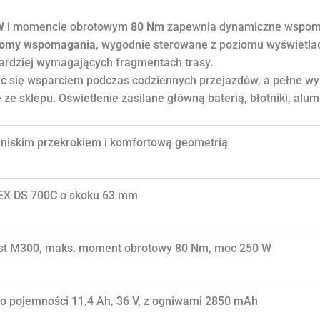
W
i momencie obrotowym
80 Nm
zapewnia dynamiczne wspomag
iomy wspomagania
, wygodnie sterowane z poziomu wyświetla
bardziej wymagających fragmentach trasy.
ć się wsparciem podczas codziennych przejazdów, a pełne wyp
ze sklepu. Oświetlenie zasilane główną baterią, błotniki, alu
 niskim przekrokiem i komfortową geometrią
EX DS 700C o skoku 63 mm
t M300, maks. moment obrotowy 80 Nm, moc 250 W
o pojemności 11,4 Ah, 36 V, z ogniwami 2850 mAh