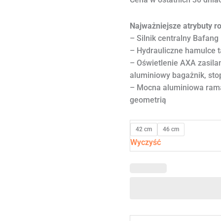
Najważniejsze atrybuty r
– Silnik centralny Bafan
– Hydrauliczne hamulce 
– Oświetlenie AXA zasilan
aluminiowy bagażnik, sto
– Mocna aluminiowa rama
geometrią
42 cm
46 cm
Wyczyść