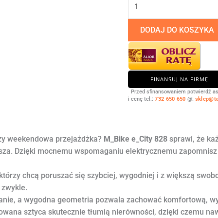
DODAJ DO KOSZYKA
FINANSUJ NA FIRMĘ
Przed sfinansowaniem potwierdź a
i cenę tel.:
732 650 650
@:
sklep@t
czy weekendowa przejażdżka?
M_Bike e_City 828
sprawi, że każ
ejsza. Dzięki mocnemu wspomaganiu elektrycznemu zapomnisz 
, którzy chcą poruszać się szybciej, wygodniej i z większą swo
 zwykle.
adanie, a wygodna geometria pozwala zachować komfortową, w
ana sztyca skutecznie tłumią nierówności, dzięki czemu nawe