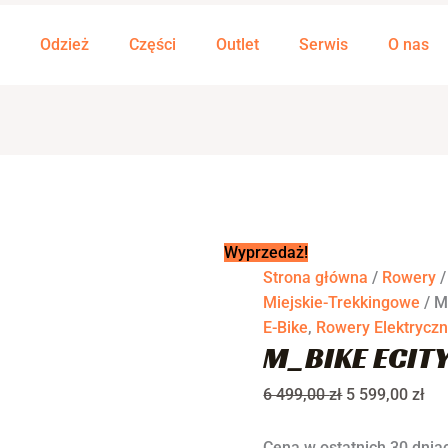
ilość
Pierwotna
Ak
M_BIKE
cena
ce
Odzież
Części
Outlet
Serwis
O nas
eCITY
wynosiła:
wyn
828
6
5
499,00 zł.
599
Wyprzedaż!
Strona główna
/
Rowery
Miejskie-Trekkingowe
/ M
E-Bike
,
Rowery Elektrycz
M_BIKE ECIT
6 499,00
zł
5 599,00
zł
Cena w ostatnich 30 dniac