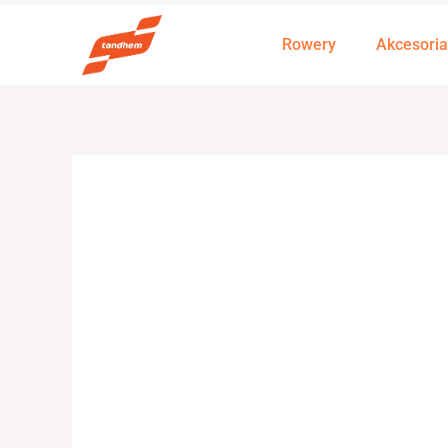
Przejdź
do
Rowery
Akcesoria
treści