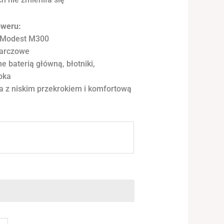
oweru:
g Modest M300
tarczowe
e baterią główną, błotniki,
pka
 z niskim przekrokiem i komfortową