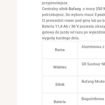
przyjemniejsze.
Centralny silnik
Bafang
o mocy
250 
potrzebujesz. Do wyboru masz
3 poz
Ci prowadzić rower pod górę lub po 
Bateria
11,4 Ah / 36 V
pozwala cieszy
gotowy do jazdy od razu po wyjeździe 
wygodę każdego dnia.
Aluminiowa z
Rama
SR Suntour N
Widelec
Bafang Modes
Silnik
Bagażnikowa 
Bateria