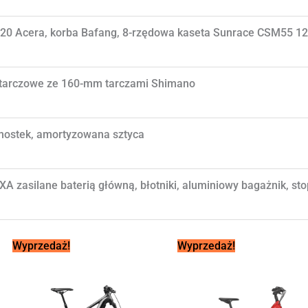
0 Acera, korba Bafang, 8-rzędowa kaseta Sunrace CSM55 12
 tarczowe ze 160-mm tarczami Shimano
ostek, amortyzowana sztyca
XA zasilane baterią główną, błotniki, aluminiowy bagażnik, st
Pierwotna
Aktualna
Pierwotna
Aktua
Wyprzedaż!
Wyprzedaż!
cena
cena
cena
cena
wynosiła:
wynosi:
wynosiła:
wynos
17
15
18
17
000,00 zł.
499,00 zł.
299,00 zł.
299,0