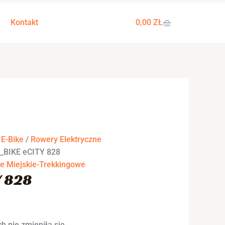
tualna
na
WÓZEK
Kontakt
0,00
ZŁ
osi:
,00 zł.
/
E-Bike
/
Rowery Elektryczne
_BIKE eCITY 828
ne Miejskie-Trekkingowe
Y 828
h nie zmieniła się